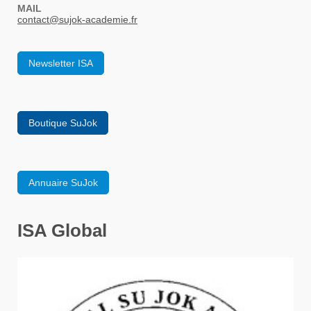
MAIL
contact
@sujok-academie.fr
Newsletter ISA
Boutique SuJok
Annuaire SuJok
ISA Global