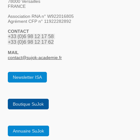
78000 Versailles
FRANCE
Association RNA n° W922016805
Agrément CFP n° 11922282892
CONTACT
+33 (0)6 98 12 17 58
+33 (0)6 98 12 17 62
MAIL
contact
@sujok-academie.fr
Newsletter ISA
Boutique SuJok
Annuaire SuJok