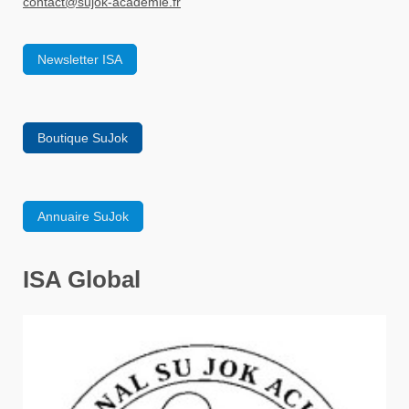
contact
@sujok-academie.fr
Newsletter ISA
Boutique SuJok
Annuaire SuJok
ISA Global