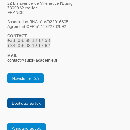
22 bis avenue de Villeneuve l'Etang
78000 Versailles
FRANCE
Association RNA n° W922016805
Agrément CFP n° 11922282892
CONTACT
+33 (0)6 98 12 17 58
+33 (0)6 98 12 17 62
MAIL
contact
@sujok-academie.fr
Newsletter ISA
Boutique SuJok
Annuaire SuJok